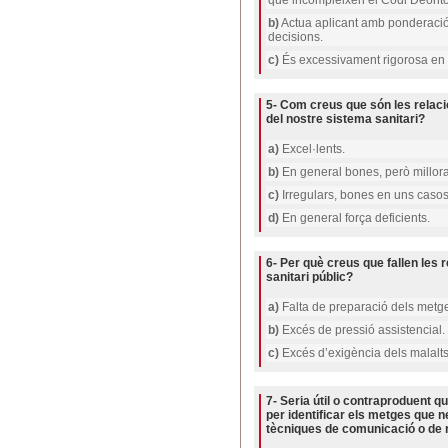
que incompleixen el Codi Deonto
b)
Actua aplicant amb ponderació
decisions.
c)
És excessivament rigorosa en 
5- Com creus que són les relaci
del nostre sistema sanitari?
a)
Excel·lents.
b)
En general bones, però millora
c)
Irregulars, bones en uns casos i
d)
En general força deficients.
6- Per què creus que fallen les 
sanitari públic?
a)
Falta de preparació dels metg
b)
Excés de pressió assistencial.
c)
Excés d’exigència dels malalts
7- Seria útil o contraproduent q
per identificar els metges que
tècniques de comunicació o de 