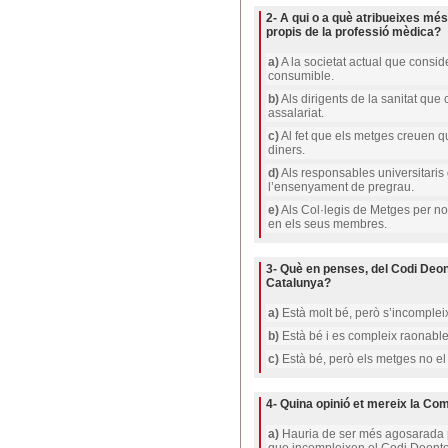
2- A qui o a què atribueixes més
propis de la professió mèdica?
a)
A la societat actual que consi
consumible.
b)
Als dirigents de la sanitat qu
assalariat.
c)
Al fet que els metges creuen q
diners.
d)
Als responsables universitaris 
l’ensenyament de pregrau.
e)
Als Col·legis de Metges per no
en els seus membres.
3- Què en penses, del Codi Deon
Catalunya?
a)
Està molt bé, però s’incompleix
b)
Està bé i es compleix raonabl
c)
Està bé, però els metges no el
4- Quina opinió et mereix la Com
a)
Hauria de ser més agosarada 