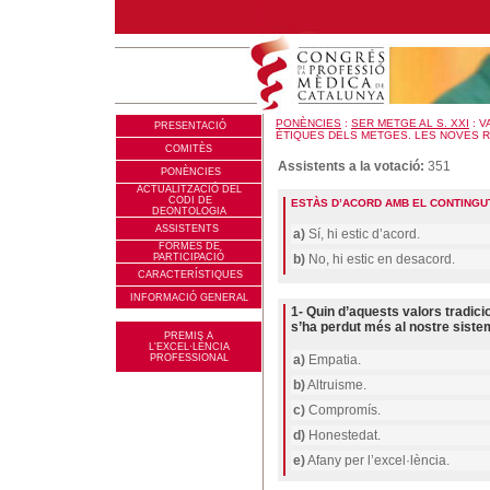
PONÈNCIES
:
SER METGE AL S. XXI
: V
PRESENTACIÓ
ÈTIQUES DELS METGES. LES NOVES R
COMITÈS
Assistents a la votació:
351
PONÈNCIES
ACTUALITZACIÓ DEL
CODI DE
ESTÀS D’ACORD AMB EL CONTINGU
DEONTOLOGIA
ASSISTENTS
a)
Sí, hi estic d’acord.
FORMES DE
PARTICIPACIÓ
b)
No, hi estic en desacord.
CARACTERÍSTIQUES
INFORMACIÓ GENERAL
1- Quin d’aquests valors tradic
s’ha perdut més al nostre sistem
PREMIS A
L'EXCEL·LÈNCIA
PROFESSIONAL
a)
Empatia.
b)
Altruisme.
c)
Compromís.
d)
Honestedat.
e)
Afany per l’excel·lència.