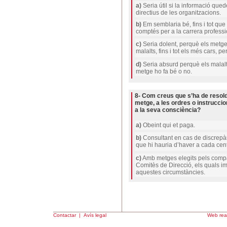
a)
Seria útil si la informació que
directius de les organitzacions.
b)
Em semblaria bé, fins i tot que 
comptés per a la carrera professi
c)
Seria dolent, perquè els metges
malalts, fins i tot els més cars, p
d)
Seria absurd perquè els malalts 
metge ho fa bé o no.
8- Com creus que s’ha de resold
metge, a les ordres o instruccio
a la seva consciència?
a)
Obeint qui et paga.
b)
Consultant en cas de discrepàn
que hi hauria d’haver a cada cent
c)
Amb metges elegits pels compa
Comitès de Direcció, els quals i
aquestes circumstàncies.
Contactar
|
Avís legal
Web real